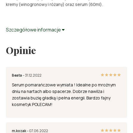
kremy (winogronowy i różany) oraz serum (60ml).
Szczegółowe informacje
Szczegółowe informacje
Opinie
Pojemność:
30ml, 60ml
PRUNUS AMYGDALUS DULCIS OIL,
ARGANIA SPINOSA KERNEL OIL,
Beata
–
31.12.2022
HELIANTHUS ANNUUS SEED OIL,
5
out of 5
SQUALANE, TOCOPHERYL ACETATE,
Serum pomarańczowe wymiata ! Idealne po mroźnym
BENZYL ALCOHOL, ARNICA MONTANA
dniu na nartach albo spacerze. Dobrze nawilża i
FLOWER EXTRACT, CITRUS AURANTIUM
zostawia buzię gładką i pełna energii. Bardzo fajny
Składniki:
DULCIS OIL, RETINYL PALMITATE,
kosmetyk POLECAM!
ARACHIS HYPOGEA OIL,
DEHYDROACETIC ACID, CITRUS
PARADISI PEEL OIL, UBIQUINONE,
LECITHIN, TOCOPHEROL, LIMONENE,
m.kozak
–
07.06.2022