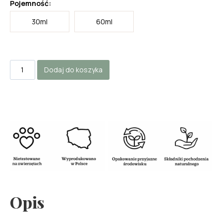
Pojemność:
30ml
60ml
ilość
Dodaj do koszyka
Serum
pomarańczowe
Opis