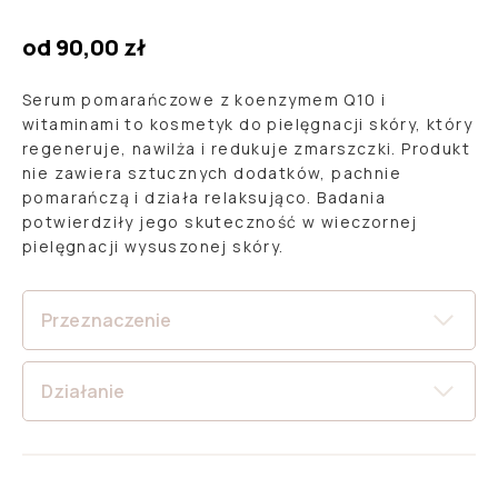
4.80
5
12
out
of
based
od
90,00
zł
on
opinie
Serum pomarańczowe z koenzymem Q10 i
witaminami to kosmetyk do pielęgnacji skóry, który
regeneruje, nawilża i redukuje zmarszczki. Produkt
nie zawiera sztucznych dodatków, pachnie
pomarańczą i działa relaksująco. Badania
potwierdziły jego skuteczność w wieczornej
pielęgnacji wysuszonej skóry.
Przeznaczenie
Działanie