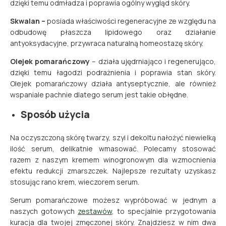
dzięki temu odmładza i poprawia ogólny wygląd skóry.
Skwalan –
posiada właściwości regeneracyjne ze względu na
odbudowę płaszcza lipidowego oraz działanie
antyoksydacyjne, przywraca naturalną homeostazę skóry.
Olejek pomarańczowy
– działa ujędrniająco i regenerująco,
dzięki temu łagodzi podrażnienia i poprawia stan skóry.
Olejek pomarańczowy działa antyseptycznie, ale również
wspaniale pachnie dlatego serum jest takie obłędne.
Sposób użycia
Na oczyszczoną skórę twarzy, szyi i dekoltu nałożyć niewielką
ilość serum, delikatnie wmasować. Polecamy stosować
razem z naszym kremem winogronowym dla wzmocnienia
efektu redukcji zmarszczek. Najlepsze rezultaty uzyskasz
stosując rano krem, wieczorem serum.
Serum pomarańczowe możesz wypróbować w jednym a
naszych gotowych
zestawów
, to specjalnie przygotowania
kuracja dla twojej zmęczonej skóry. Znajdziesz w nim dwa