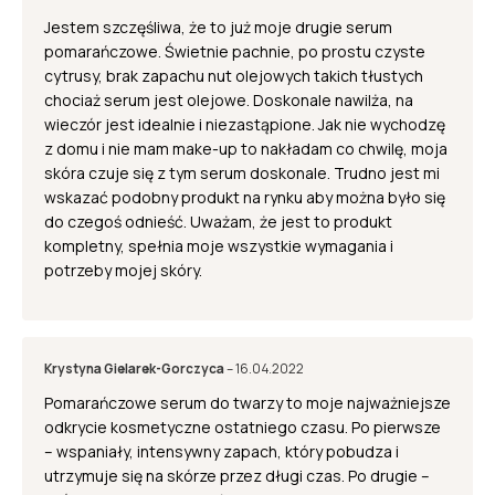
CITRAL, LINALOOL
5
out of 5
Jestem szczęśliwa, że to już moje drugie serum
w temperaturze 4-24°C, w suchym
pomarańczowe. Świetnie pachnie, po prostu czyste
miejscu poza zasięgiem dzieci. Produkt
cytrusy, brak zapachu nut olejowych takich tłustych
Przechowywanie:
przechowywany nieodpowiednio może
chociaż serum jest olejowe. Doskonale nawilża, na
ulegać zmianom fizykochemicznym,
wieczór jest idealnie i niezastąpione. Jak nie wychodzę
z domu i nie mam make-up to nakładam co chwilę, moja
3 miesiące po otwarciu, 24 miesięcy od
Termin ważności:
skóra czuje się z tym serum doskonale. Trudno jest mi
daty produkcji,
wskazać podobny produkt na rynku aby można było się
do czegoś odnieść. Uważam, że jest to produkt
kosmetyk spełnia wszystkie wymagania
dot. procedury oceny bezpieczeństwa
kompletny, spełnia moje wszystkie wymagania i
produktu kosmetycznego wg przepisów
potrzeby mojej skóry.
Atesty i badania:
UE (Rozporządzenie Parlamentu
Europejskiego i Rady Unii Europejskiej nr
1223/2009),
Krystyna Gielarek-Gorczyca
–
16.04.2022
Pomarańczowe serum do twarzy to moje najważniejsze
odkrycie kosmetyczne ostatniego czasu. Po pierwsze
– wspaniały, intensywny zapach, który pobudza i
utrzymuje się na skórze przez długi czas. Po drugie –