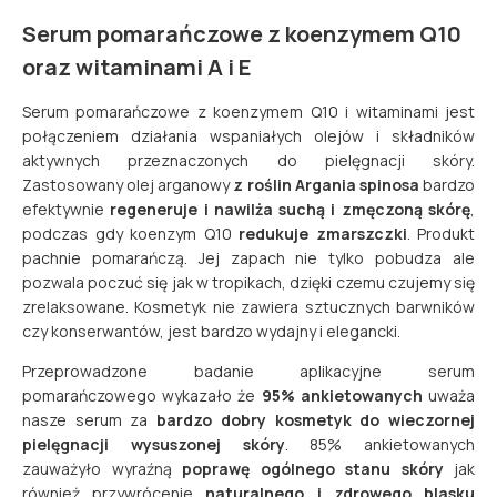
Serum pomarańczowe z koenzymem Q10
oraz witaminami A i E
Serum pomarańczowe z koenzymem Q10 i witaminami jest
połączeniem działania wspaniałych olejów i składników
aktywnych przeznaczonych do pielęgnacji skóry.
Zastosowany olej arganowy
z roślin Argania spinosa
bardzo
efektywnie
regeneruje i nawilża suchą i zmęczoną skórę
,
podczas gdy koenzym Q10
redukuje zmarszczki
. Produkt
pachnie pomarańczą. Jej zapach nie tylko pobudza ale
pozwala poczuć się jak w tropikach, dzięki czemu czujemy się
zrelaksowane. Kosmetyk nie zawiera sztucznych barwników
czy konserwantów, jest bardzo wydajny i elegancki.
Przeprowadzone badanie aplikacyjne serum
pomarańczowego wykazało że
95% ankietowanych
uważa
nasze serum za
bardzo dobry kosmetyk do wieczornej
pielęgnacji wysuszonej skóry
. 85% ankietowanych
zauważyło wyraźną
poprawę ogólnego stanu skóry
jak
również przywrócenie
naturalnego i zdrowego blasku