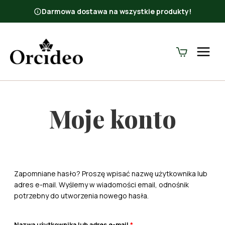
Przeskocz
Darmowa dostawa na wszystkie produkty!
do
treści
Moje konto
Zapomniane hasło? Proszę wpisać nazwę użytkownika lub
adres e-mail. Wyślemy w wiadomości email, odnośnik
potrzebny do utworzenia nowego hasła.
W
Nazwa użytkownika lub adres e-mail
*