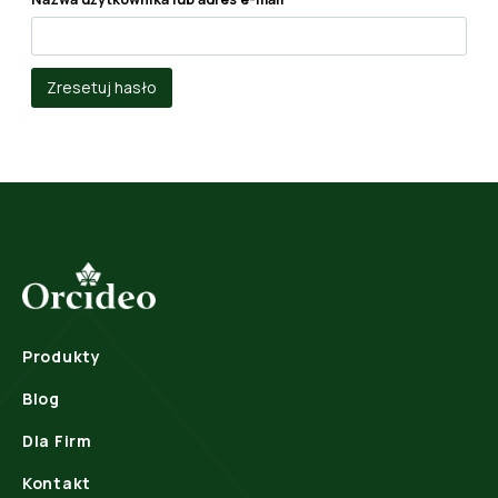
y
m
Zresetuj hasło
a
g
a
n
e
Produkty
Blog
Dla Firm
Kontakt